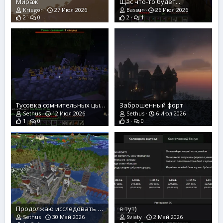
Мираж
Щас что-то будет...
Kriegor
27 Июл 2026
Bassur
26 Июл 2026
2
0
2
1
Тусовка сомнительных цыпочек,
Заброшенный форт
Sethus
12 Июл 2026
Sethus
6 Июл 2026
1
0
3
0
Продолжаю исследовать возможности новой онлайн-карты
я тут)
Sethus
30 Май 2026
Sviaty
2 Май 2026