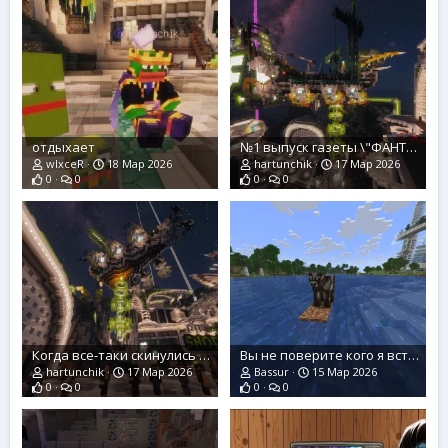
отдыхает
№1 выпуск газеты \"ФАНТАСТИЧЕСКАЯ ПРАВДА\" НЛО и Г-МЭН?!
wlxceR
18 Мар 2026
hartunchik
17 Мар 2026
0
0
0
0
Когда все-таки скинулись с пацанами на четырку и теперь стоите и любуетесь ею
Вы не поверите кого я встретил рядом со спавном Омеги
hartunchik
17 Мар 2026
Bassur
15 Мар 2026
0
0
0
0