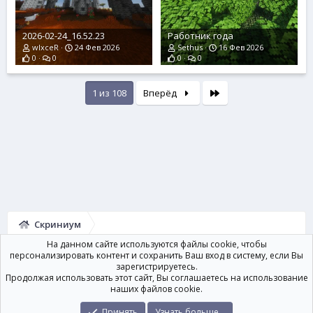
2026-02-24_16.52.23
Работник года
wlxceR
24 Фев 2026
Sethus
16 Фев 2026
0
0
0
0
Last
1 из 108
Вперёд
Скриниум
На данном сайте используются файлы cookie, чтобы
персонализировать контент и сохранить Ваш вход в систему, если Вы
зарегистрируетесь.
Продолжая использовать этот сайт, Вы соглашаетесь на использование
Условия и правила
Политика конфиденциальности
Помощь
наших файлов cookie.
Главная
R
S
Принять
Узнать больше...