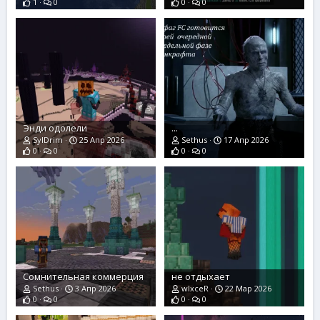
1
0
0
0
Энди одолели
...
SylDrim
25 Апр 2026
Sethus
17 Апр 2026
0
0
0
0
Сомнительная коммерция
не отдыхает
Sethus
3 Апр 2026
wlxceR
22 Мар 2026
0
0
0
0