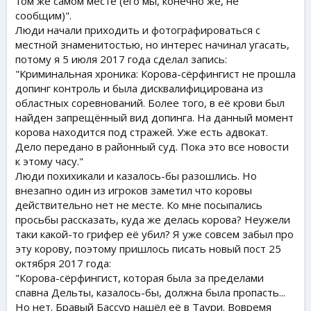
том же самом месте (его мы, конечно же, не
сообщим)".
Люди начали приходить и фотографироваться с
местной знаменитостью, но интерес начинал угасать,
потому я 5 июля 2017 года сделал запись:
"Криминальная хроника: Корова-сёрфингист не прошла
допинг контроль и была дисквалифицирована из
областных соревнований. Более того, в её крови был
найден запрещённый вид допинга. На данный момент
корова находится под стражей. Уже есть адвокат.
Дело передано в районный суд. Пока это все новости
к этому часу."
Люди похихикали и казалось-бы разошлись. Но
внезапно один из игроков заметил что коровы
действительно нет не месте. Ко мне посыпались
просьбы рассказать, куда же делась корова? Неужели
таки какой-то грифер её убил? Я уже совсем забыл про
эту корову, поэтому пришлось писать новый пост 25
октября 2017 года:
"Корова-сёрфингист, которая была за пределами
спавна Дельты, казалось-бы, должна была пропасть...
Но нет. Бравый Бассур нашёл её в Таури. Вовремя