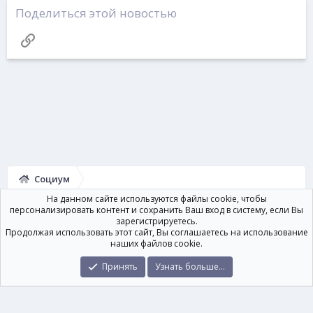
Поделиться этой новостью
Ссылка
Социум
На данном сайте используются файлы cookie, чтобы
персонализировать контент и сохранить Ваш вход в систему, если Вы
зарегистрируетесь.
Продолжая использовать этот сайт, Вы соглашаетесь на использование
Условия и правила
Политика конфиденциальности
Помощь
наших файлов cookie.
Главная
R
S
Принять
Узнать больше...
S
Ширина
Запросов
37
Время
0.3312s
Память
29.33MB