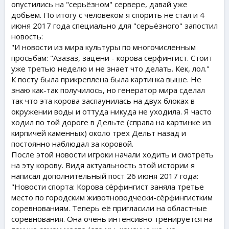
опустились на "серьёзном" сервере, давай уже
добьём. По итогу с человеком я спорить не стал и 4
июня 2017 года специально для "серьёзного" запостил
новость:
"И новости из мира культуры по многочисленным
просьбам: "Азазаз, зацени - корова сёрфингист. Стоит
уже третью неделю и не знает что делать. Кек, лол."
К посту была прикреплена была картинка выше. Не
знаю как-так получилось, но генератор мира сделал
так что эта корова заспаунилась на двух блоках в
окружении воды и оттуда никуда не уходила. Я часто
ходил по той дороге в Дельте (справа на картинке из
кирпичей каменных) около трех Дельт назад и
постоянно наблюдал за коровой.
После этой новости игроки начали ходить и смотреть
на эту корову. Видя актуальность этой истории я
написал дополнительный пост 26 июня 2017 года:
"Новости спорта: Корова сёрфингист заняла третье
место по городским животноводчески-сёрфингистким
соревнованиям. Теперь её пригласили на областные
соревнования. Она очень интенсивно тренируется на