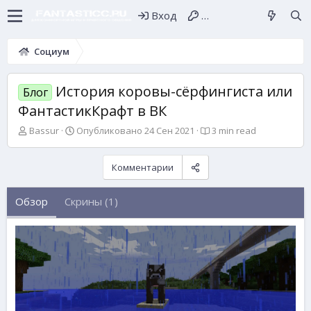
Вход
Регистрация
Социум
История коровы-сёрфингиста или
Блог
ФантастикКрафт в ВК
А
О
Bassur
Опубликовано
24 Сен 2021
3 min read
в
п
т
у
о
б
Комментарии
р
л
и
Обзор
Скрины (1)
к
о
в
а
н
о