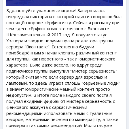
Здравствуйте уважаемые игроки! Завершилась
очередная викторина в которой один из вопросов был
посвящён корове-сёрфингисту. Сейчас я расскажу при
чем здесь сёрфинг и как это связано с Вконтакте...
Шёл замечательный 2017 год. Я получил статус
Хэлпера и заодно получил права редактора группы
сервера "Вконтакте". Естественно будучи
приободрённым я начал клепать различный контент
для группы, как новостного - так и юмористического
характера. Было даже весело, но вдруг среди
подписчиков группы выступил "Мистер серьёзность"
который считал что если сервер для взрослых и
ламповый, то здесь играют сплошь "серьёзные люди",
а значит юмористически-мемный контент просто
недопустим. В итоге после каждого своего поста я
получал ехидный фидбэк от мистера серьёзность с
фейкового аккаунта с саркастическими
рекомендациями использовать мемы с туалетным
юмором, матерными песнями по майнкрафту, а также
примеры этих самых рекомендаций. Мол итак уже