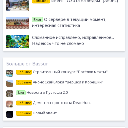
Ивент "Охота на ведьм" (Анонс)
Событие
О сервере в текущий момент,
Блог
интересная статистика
Сломанное исправлено, исправленное...
Надеюсь что не сломано
Больше от Bassur
Строительный конкурс "Посёлок мечты"
Событие
Анонс СкайБлока "Вершки и Корешки"
Событие
Новости о Пустоши 2.0
Блог
Демо тест прототипа DeadHunt
Событие
Новый эвент
Событие