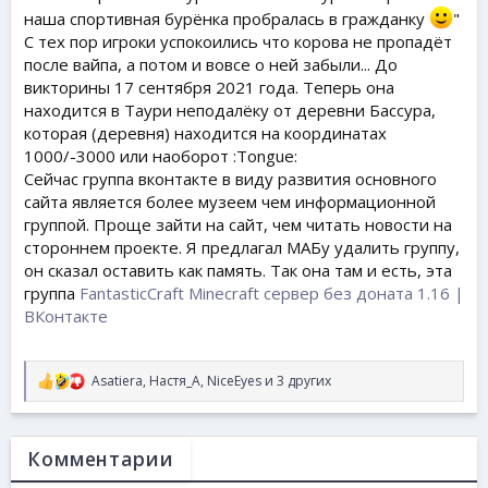
наша спортивная бурёнка пробралась в гражданку
"
С тех пор игроки успокоились что корова не пропадёт
после вайпа, а потом и вовсе о ней забыли... До
викторины 17 сентября 2021 года. Теперь она
находится в Таури неподалёку от деревни Бассура,
которая (деревня) находится на координатах
1000/-3000 или наоборот :Tongue:
Сейчас группа вконтакте в виду развития основного
сайта является более музеем чем информационной
группой. Проще зайти на сайт, чем читать новости на
стороннем проекте. Я предлагал МАБу удалить группу,
он сказал оставить как память. Так она там и есть, эта
группа
FantasticCraft Minecraft сервер без доната 1.16 |
ВКонтакте
Asatiera
,
Настя_A
,
NiceEyes
и 3 других
Р
е
а
к
Комментарии
ц
и